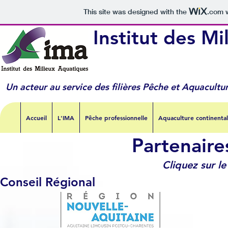
This site was designed with the
.com
w
Institut des M
Un acteur au service des filières Pêche et Aquacult
Accueil
L'IMA
Pêche professionnelle
Aquaculture continenta
Partenaires
Cliquez sur le
Conseil Régional